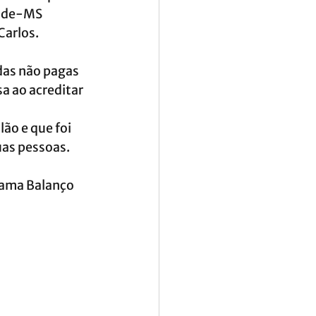
ande-MS 
Carlos. 
das não pagas 
a ao acreditar 
ão e que foi 
as pessoas. 
rama Balanço 