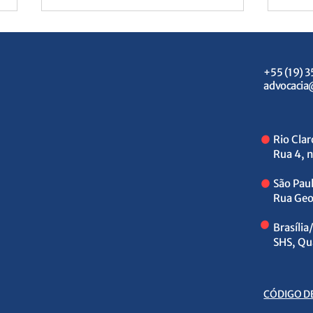
+55 (19) 
advocacia
.
Rio Cla
.
Brasil avalia reciprocidade
Reci
Rua 4, 
contra os EUA
risco
São Pau
.
Rua Geo
Brasília
SHS, Qu
CÓDIGO D