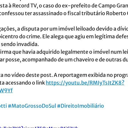
ista à Record TV, o caso do ex-prefeito de Campo Gr
confessou ter assassinado o fiscal tributário Roberto 
ações, a disputa por um imóvel leiloado devido a dívi
picentro do crime. Ele alega que agiu em legítima defes
 sendo invadida.
firma que havia adquirido legalmente o imóvel num leil
mar posse, acompanhado de um chaveiro e de outras du
ica no vídeo deste post. A reportagem exibida no prog
ta acessando o link 
https://youtu.be/RMIyTsJtZK8?
W9Yf
tti
#MatoGrossoDoSul
#DireitoImobiliário