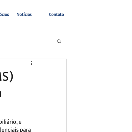
ócios
Notícias
Contato
MS)
m
liário, e 
enciais para 