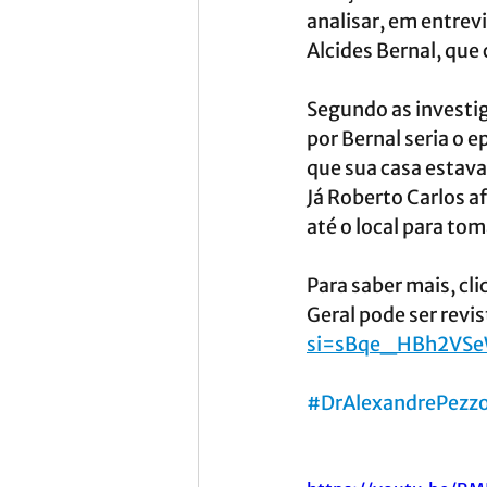
analisar, em entrev
Alcides Bernal, que 
Segundo as investig
por Bernal seria o e
que sua casa estava
Já Roberto Carlos a
até o local para to
Para saber mais, cl
Geral pode ser revis
si=sBqe_HBh2VSe
#DrAlexandrePezzo