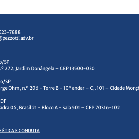
3523-7888
@pezzotti.adv.br
ro/SP
procidade: quais os
n.º 272, Jardim Donângela – CEP 13500-030
s para o brasil?
lo/SP
rge Ohm, n.º 206 - Torre B - 10º andar – CJ. 101 – Cidade Mo
/DF
adra 06, Brasil 21 - Bloco A - Sala 501 – CEP 70316-102
E ÉTICA E CONDUTA